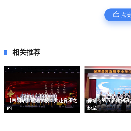
点
相关推荐
【耒阳站】冠湘学校：共赴音乐之
保靖：第五届建制班
约
纷呈