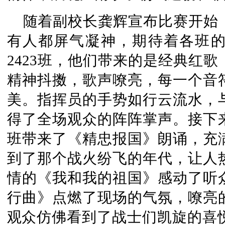
随着副校长龚辉宣布比赛开始
有人都屏气凝神，期待着各班
2423班，他们带来的是经典红
精神抖擞，歌声嘹亮，每一个音
美。指挥员的手势如行云流水，
得了全场观众的阵阵掌声。接下来
班带来了《精忠报国》朗诵，充
到了那个战火纷飞的年代，让人热
情的《我和我的祖国》感动了听众
行曲》点燃了现场的气氛，嘹亮
观众仿佛看到了战士们凯旋的喜悦场