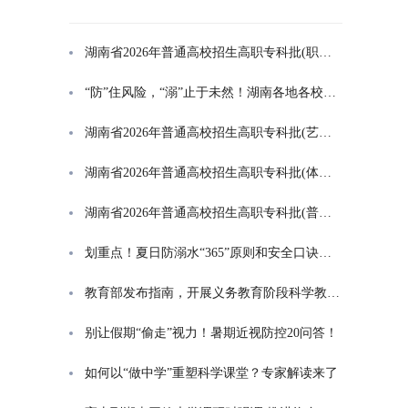
湖南省2026年普通高校招生高职专科批(职高对口类)第一次投档分数线
“防”住风险，“溺”止于未然！湖南各地各校打响防溺水“保卫战”
湖南省2026年普通高校招生高职专科批(艺术类)第一次投档分数线
湖南省2026年普通高校招生高职专科批(体育类)第一次投档分数线
湖南省2026年普通高校招生高职专科批(普通类)第一次投档分数线
划重点！夏日防溺水“365”原则和安全口诀一起学
教育部发布指南，开展义务教育阶段科学教育“做中学”领航行动
别让假期“偷走”视力！暑期近视防控20问答！
如何以“做中学”重塑科学课堂？专家解读来了