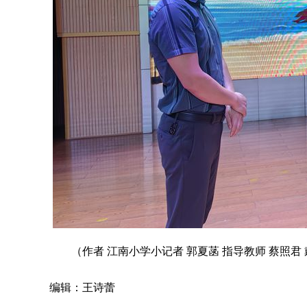
（作者 江南小学小记者 郭夏菡 指导教师 蔡照君
编辑：王诗蕾