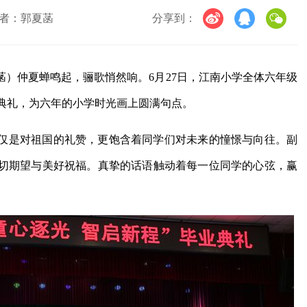
者：郭夏菡
分享到：
）仲夏蝉鸣起，骊歌悄然响。6月27日，江南小学全体六年级
业典礼，为六年的小学时光画上圆满句点。
仅是对祖国的礼赞，更饱含着同学们对未来的憧憬与向往。副
切期望与美好祝福。真挚的话语触动着每一位同学的心弦，赢