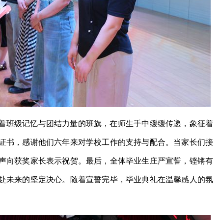
着班级记忆与团结力量的班旗，在师生手中缓缓传递，象征着
证书，感谢他们六年来对学校工作的支持与配合。当家长们接
声向获奖家长表示祝贺。最后，全体毕业生庄严宣誓，铿锵有
赴未来的坚定决心。随着宣誓完毕，毕业典礼在温馨感人的氛