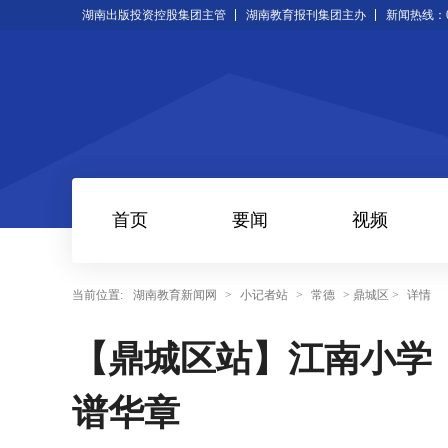
湖南出版投资控股集团主管
湖南教育报刊集团主办
新闻热线：073
首页
要闻
视频
当前位置:
湖南教育新闻网
>
小记者站
>
常德
> 鼎城区 >
详情
【鼎城区站】江南小学
谱华章