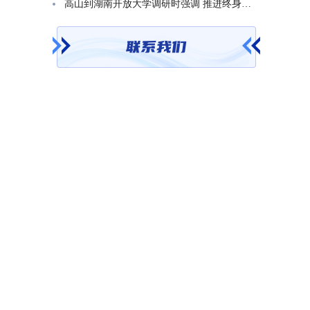
高山到湖南开放大学调研时强调 推进终身教育发展 在服务学习型社会建设中走好转型升级发展之路