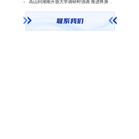
高山到湖南开放大学调研时强调 推进终身教育发展 在服务学习型社会建设中走好转型升级发展之路