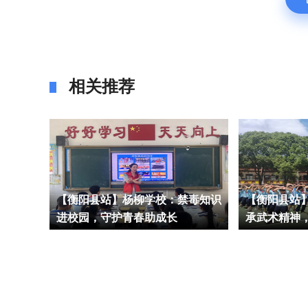
相关推荐
三独一
【衡阳县站】杨柳学校：禁毒知识
【衡阳县站
硕果
进校园，守护青春助成长
承武术精神