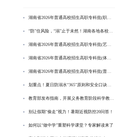
湖南省2026年普通高校招生高职专科批(职高对口类)第一次投档分数线
“防”住风险，“溺”止于未然！湖南各地各校打响防溺水“保卫战”
湖南省2026年普通高校招生高职专科批(艺术类)第一次投档分数线
湖南省2026年普通高校招生高职专科批(体育类)第一次投档分数线
湖南省2026年普通高校招生高职专科批(普通类)第一次投档分数线
划重点！夏日防溺水“365”原则和安全口诀一起学
教育部发布指南，开展义务教育阶段科学教育“做中学”领航行动
别让假期“偷走”视力！暑期近视防控20问答！
如何以“做中学”重塑科学课堂？专家解读来了