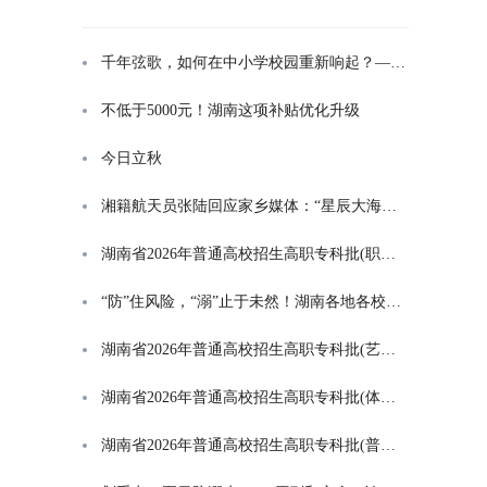
千年弦歌，如何在中小学校园重新响起？——湖南首届中小学书院制建设研讨会观察
不低于5000元！湖南这项补贴优化升级
今日立秋
湘籍航天员张陆回应家乡媒体：“星辰大海是一群人的长征”
湖南省2026年普通高校招生高职专科批(职高对口类)第一次投档分数线
“防”住风险，“溺”止于未然！湖南各地各校打响防溺水“保卫战”
湖南省2026年普通高校招生高职专科批(艺术类)第一次投档分数线
湖南省2026年普通高校招生高职专科批(体育类)第一次投档分数线
湖南省2026年普通高校招生高职专科批(普通类)第一次投档分数线