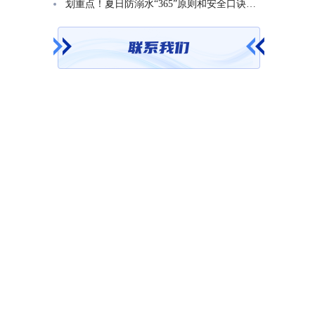
划重点！夏日防溺水“365”原则和安全口诀一起学