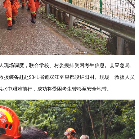
人现场调度，联合学校、村委摸排受困考生信息。县应急局、
援装备赶赴S341省道双江至皇都段烂阳村。现场，救援人员
洪水中艰难前行，成功将受困考生转移至安全地带。