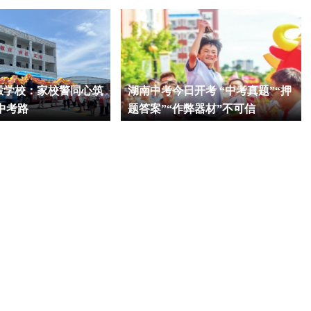
塅学校：家校警同心筑
湖南中考今日开考 “中考真题”“押
中考路
题答案”“作弊器材”不可信