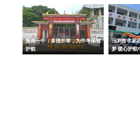
衡南一中：多措并举，为中考保驾
汨罗市李家
护航
梦 暖心护航