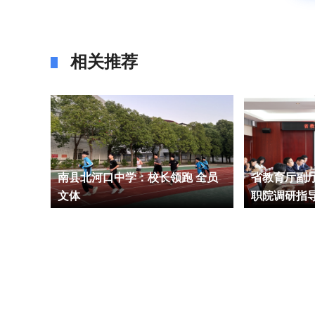
相关推荐
留守儿
南县北河口中学：校长领跑 全员
省教育厅副
文体
职院调研指