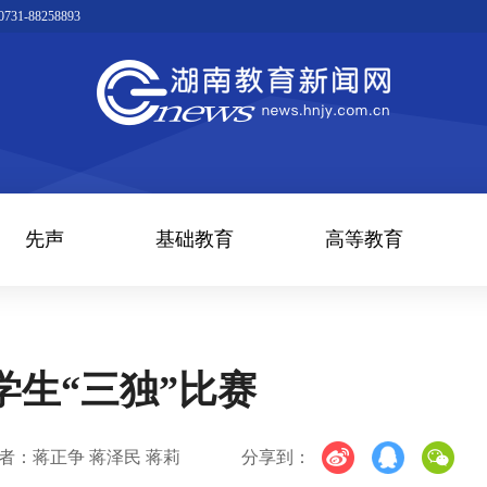
1-88258893
先声
基础教育
高等教育
学生“三独”比赛
者：蒋正争 蒋泽民 蒋莉
分享到：