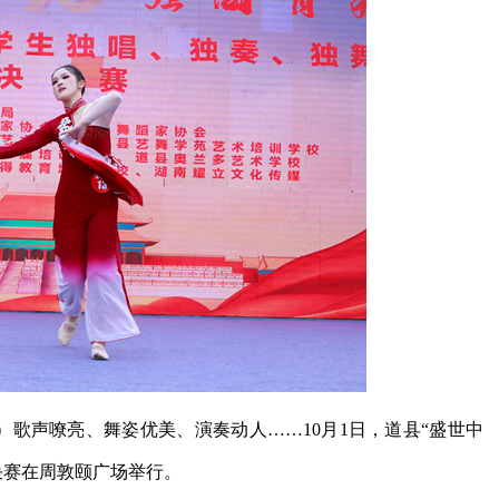
莉）歌声嘹亮、舞姿优美、演奏动人……10月1日，道县“盛世中
赛决赛在周敦颐广场举行。