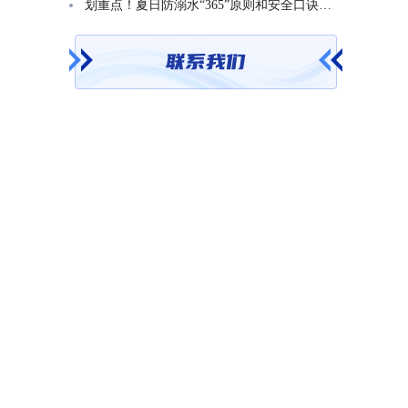
划重点！夏日防溺水“365”原则和安全口诀一起学