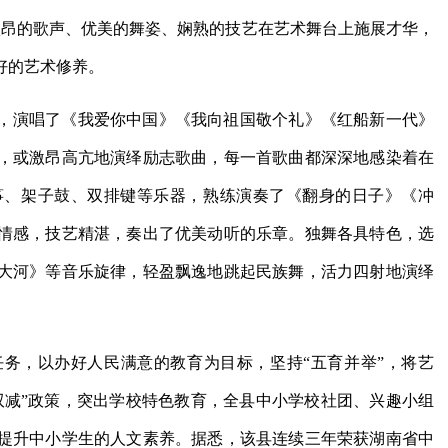
激昂的歌声、优美的舞姿、娴熟的技艺在艺术舞台上施展才华，
好的艺术修养。
，演唱了《我爱你中国》《我向祖国敬个礼》《红船新一代》
，或激昂高亢地演绎励志歌曲，每一首歌曲都深深地感染着在
筝、架子鼓、双排键等乐器，熟练演奏了《翻身的日子》《冲
情感，技艺精湛，奏出了优美动听的乐章。独舞各具特色，选
大河》等音乐旋律，轻盈飘逸地跳起民族舞，活力四射地演绎
务，以办好人民满意的教育为目标，坚持“五育并举”，将艺
双减”政策，突出学校特色教育，全县中小学校社团、兴趣小组
提升中小学生的人文素养。据悉，该县连续三年荣获湖南省中