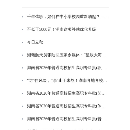
千年弦歌，如何在中小学校园重新响起？——湖南首届中小学书院制建设研讨会观察
不低于5000元！湖南这项补贴优化升级
今日立秋
湘籍航天员张陆回应家乡媒体：“星辰大海是一群人的长征”
湖南省2026年普通高校招生高职专科批(职高对口类)第一次投档分数线
“防”住风险，“溺”止于未然！湖南各地各校打响防溺水“保卫战”
湖南省2026年普通高校招生高职专科批(艺术类)第一次投档分数线
湖南省2026年普通高校招生高职专科批(体育类)第一次投档分数线
湖南省2026年普通高校招生高职专科批(普通类)第一次投档分数线