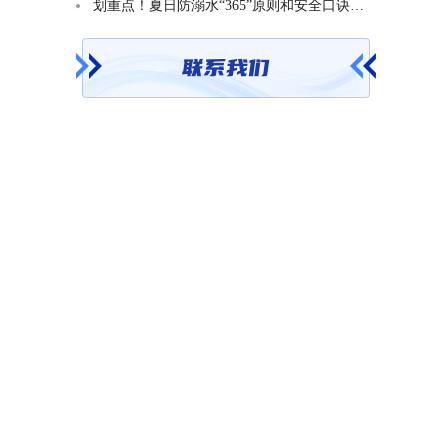
划重点！夏日防溺水“365”原则和安全口诀一起学