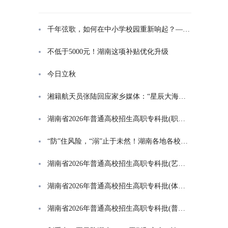
千年弦歌，如何在中小学校园重新响起？——湖南首届中小学书院制建设研讨会观察
不低于5000元！湖南这项补贴优化升级
今日立秋
湘籍航天员张陆回应家乡媒体：“星辰大海是一群人的长征”
湖南省2026年普通高校招生高职专科批(职高对口类)第一次投档分数线
“防”住风险，“溺”止于未然！湖南各地各校打响防溺水“保卫战”
湖南省2026年普通高校招生高职专科批(艺术类)第一次投档分数线
湖南省2026年普通高校招生高职专科批(体育类)第一次投档分数线
湖南省2026年普通高校招生高职专科批(普通类)第一次投档分数线