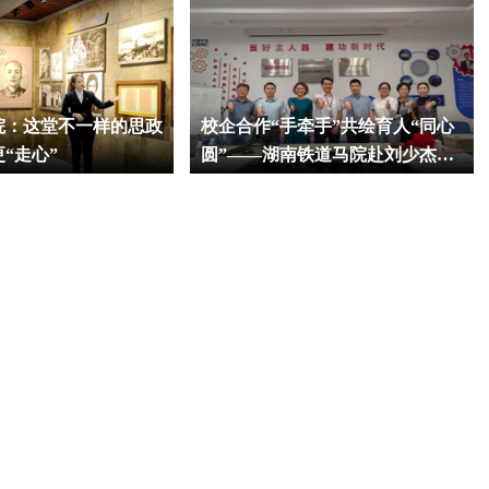
院：这堂不一样的思政
校企合作“手牵手”共绘育人“同心
更“走心”
圆”——湖南铁道马院赴刘少杰劳
模创新工作室开展思政课教研活动