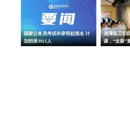
国家公务员考试补录明起报名 计
湘潭医卫职
划招录3911人
课，“走新”