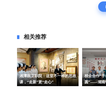
相关推荐
湘潭医卫职院：这堂不一样的思政
校企合作“手
课，“走新”更“走心”
圆”——湖
模创新工作