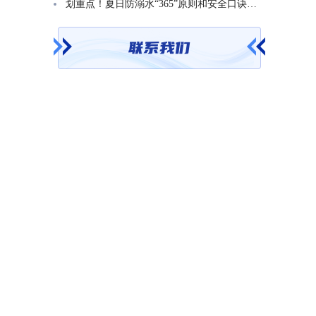
划重点！夏日防溺水“365”原则和安全口诀一起学