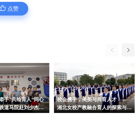
点赞
牵手”共绘育人“同心
校企携手，美美与共育人才 ——
南铁道马院赴刘少杰劳
湘北女校产教融合育人的探索与实
室开展思政课教研活动
践