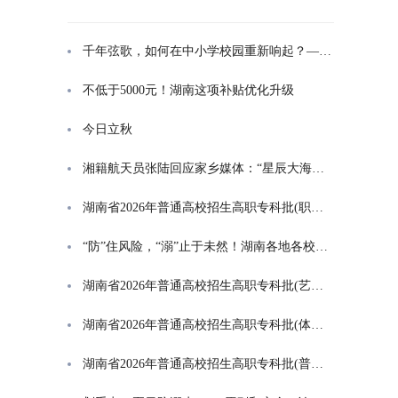
千年弦歌，如何在中小学校园重新响起？——湖南首届中小学书院制建设研讨会观察
不低于5000元！湖南这项补贴优化升级
今日立秋
湘籍航天员张陆回应家乡媒体：“星辰大海是一群人的长征”
湖南省2026年普通高校招生高职专科批(职高对口类)第一次投档分数线
“防”住风险，“溺”止于未然！湖南各地各校打响防溺水“保卫战”
湖南省2026年普通高校招生高职专科批(艺术类)第一次投档分数线
湖南省2026年普通高校招生高职专科批(体育类)第一次投档分数线
湖南省2026年普通高校招生高职专科批(普通类)第一次投档分数线