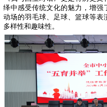
绎中感受传统文化的魅力，增强
动场的羽毛球、足球、篮球等表
多样性和趣味性。