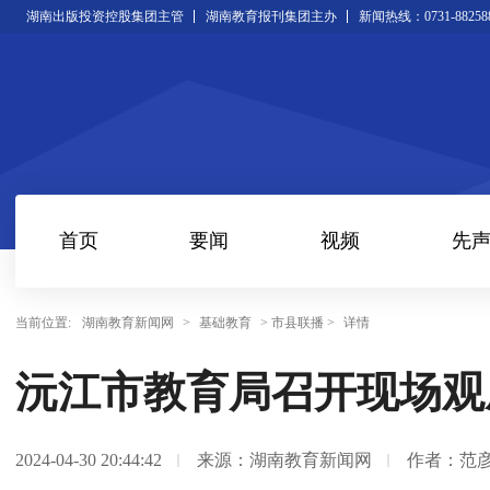
湖南出版投资控股集团主管
湖南教育报刊集团主办
新闻热线：0731-88258
首页
要闻
视频
先
当前位置:
湖南教育新闻网
>
基础教育
> 市县联播 >
详情
沅江市教育局召开现场观
2024-04-30 20:44:42
来源：湖南教育新闻网
作者：范