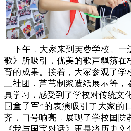
下午，大家来到芙蓉学校。一
歌》所吸引，优美的歌声飘荡在
育的成果。接着，大家参观了学
工社团，芦苇制浆造纸展示等，
真学习，感受到了学校对传统文化
国童子军”的表演吸引了大家的
齐，口号响亮，展现了学校国防
《我与国宝对话》更是将历史文