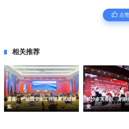
点
相关推荐
道县：把校园安全工作抓紧抓细抓
长沙市芙蓉区：躬耕
实
党