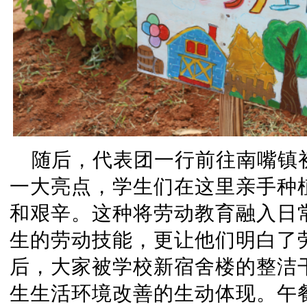
随后，代表团一行前往南嘴镇
一大亮点，学生们在这里亲手种
和艰辛。这种将劳动教育融入日
生的劳动技能，更让他们明白了
后，大家被学校新宿舍楼的整洁
生生活环境改善的生动体现。午