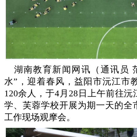
湖南教育新闻网讯（通讯员 
水”，迎着春风，益阳市沅江市
120余人，于4月28日上午前往
学、芙蓉学校开展为期一天的全
工作现场观摩会。