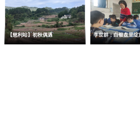
【慈利站】初秋偶遇
李世群：白银盘里绽