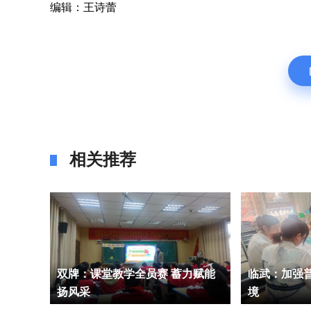
编辑：王诗蕾
相关推荐
：艺术赋
双牌：课堂教学全员赛 蓄力赋能
临武：加强普惠办园
图景
扬风采
境