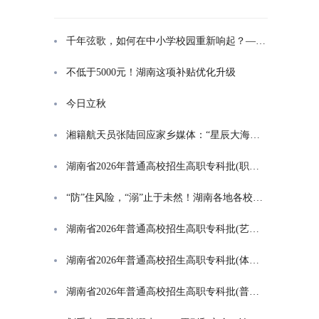
千年弦歌，如何在中小学校园重新响起？——湖南首届中小学书院制建设研讨会观察
不低于5000元！湖南这项补贴优化升级
今日立秋
湘籍航天员张陆回应家乡媒体：“星辰大海是一群人的长征”
湖南省2026年普通高校招生高职专科批(职高对口类)第一次投档分数线
“防”住风险，“溺”止于未然！湖南各地各校打响防溺水“保卫战”
湖南省2026年普通高校招生高职专科批(艺术类)第一次投档分数线
湖南省2026年普通高校招生高职专科批(体育类)第一次投档分数线
湖南省2026年普通高校招生高职专科批(普通类)第一次投档分数线