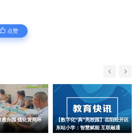
点赞
 优化营商环
【数字化“典”亮校园】岳阳经开区
东站小学：智慧赋能 互联融通