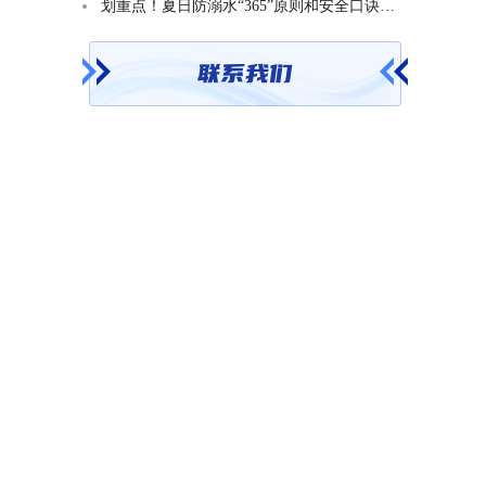
划重点！夏日防溺水“365”原则和安全口诀一起学