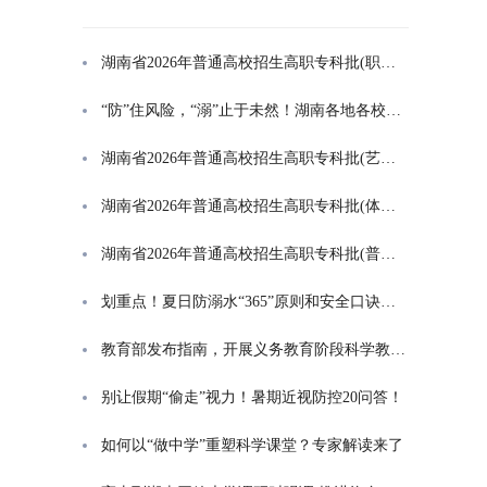
湖南省2026年普通高校招生高职专科批(职高对口类)第一次投档分数线
“防”住风险，“溺”止于未然！湖南各地各校打响防溺水“保卫战”
湖南省2026年普通高校招生高职专科批(艺术类)第一次投档分数线
湖南省2026年普通高校招生高职专科批(体育类)第一次投档分数线
湖南省2026年普通高校招生高职专科批(普通类)第一次投档分数线
划重点！夏日防溺水“365”原则和安全口诀一起学
教育部发布指南，开展义务教育阶段科学教育“做中学”领航行动
别让假期“偷走”视力！暑期近视防控20问答！
如何以“做中学”重塑科学课堂？专家解读来了