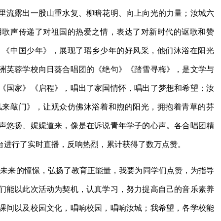
里流露出一股山重水复、柳暗花明、向上向光的力量；汝城六
用歌声传递了对祖国的热爱之情，表达了对新时代的讴歌和赞
》《中国少年》，展现了瑶乡少年的好风采，他们沐浴在阳光
洲芙蓉学校向日葵合唱团的《绝句》《踏雪寻梅》，是文学与
《国家》《启程》，唱出了家国情怀，唱出了梦想和希望；汝
风来敲门》，让观众仿佛沐浴着和煦的阳光，拥抱着青草的芬
声悠扬、娓娓道来，像是在诉说青年学子的心声。各合唱团精
台进行了实时直播，反响热烈，累计获得了数万点赞。
对未来的憧憬，弘扬了教育正能量，我要为同学们点赞，为指导
们能以此次活动为契机，认真学习，努力提高自己的音乐素养
课间以及校园文化，唱响校园，唱响汝城；我希望，各学校能