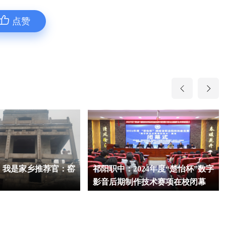
点赞
】我是家乡推荐官：窑
祁阳职中：2024年度“楚怡杯”数字
影音后期制作技术赛项在校闭幕