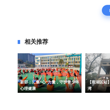
相关推荐
官”：难
新邵：汇集“心”力量，守护青少年
【雨湖区站
心理健康
湾