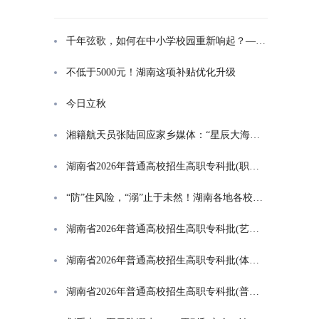
千年弦歌，如何在中小学校园重新响起？——湖南首届中小学书院制建设研讨会观察
不低于5000元！湖南这项补贴优化升级
今日立秋
湘籍航天员张陆回应家乡媒体：“星辰大海是一群人的长征”
湖南省2026年普通高校招生高职专科批(职高对口类)第一次投档分数线
“防”住风险，“溺”止于未然！湖南各地各校打响防溺水“保卫战”
湖南省2026年普通高校招生高职专科批(艺术类)第一次投档分数线
湖南省2026年普通高校招生高职专科批(体育类)第一次投档分数线
湖南省2026年普通高校招生高职专科批(普通类)第一次投档分数线