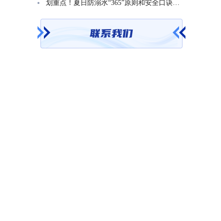
划重点！夏日防溺水“365”原则和安全口诀一起学