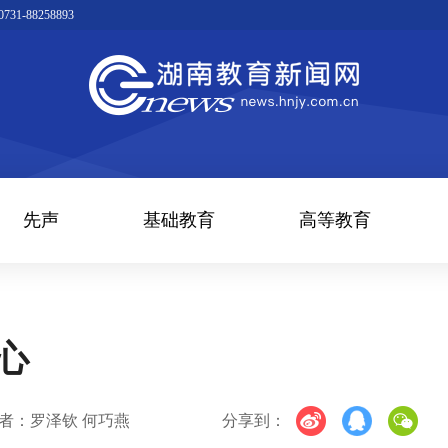
1-88258893
先声
基础教育
高等教育
心
者：罗泽钦 何巧燕
分享到：