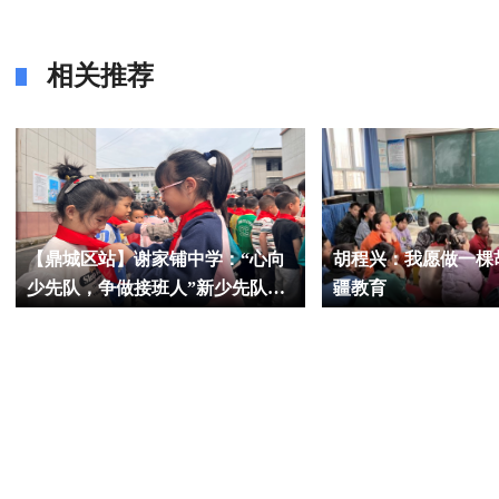
相关推荐
【鼎城区站】谢家铺中学：“心向
胡程兴：我愿做一棵
少先队，争做接班人”新少先队员
疆教育
入队仪式