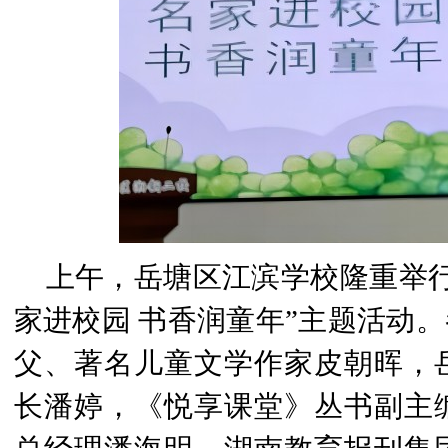
上午，岳塘区江滨学校隆重举
家进校园 书香润童年”主题活动。
父、著名儿童文学作家皮朝晖，
长潘婷，《悦享课堂》丛书副主