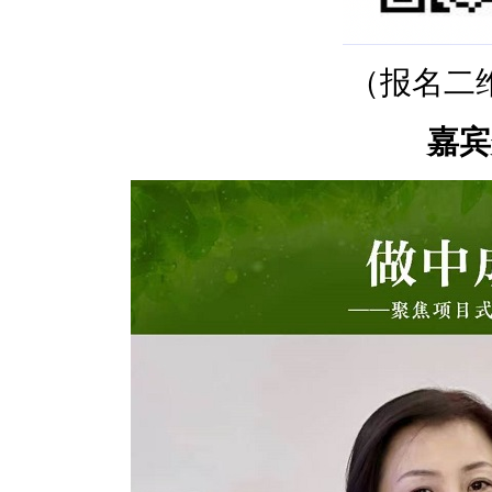
（报名二
嘉宾