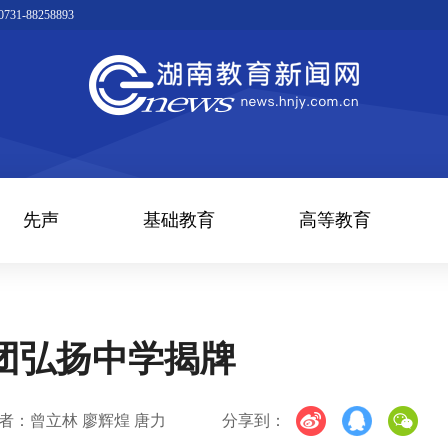
1-88258893
先声
基础教育
高等教育
团弘扬中学揭牌
者：曾立林 廖辉煌 唐力
分享到：