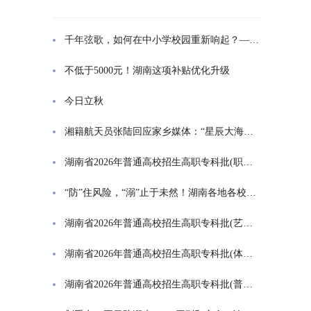
千年弦歌，如何在中小学校园重新响起？——湖南首届中小学书院制建设研讨会观察
不低于5000元！湖南这项补贴优化升级
今日立秋
湘籍航天员张陆回应家乡媒体：“星辰大海是一群人的长征”
湖南省2026年普通高校招生高职专科批(职高对口类)第一次投档分数线
“防”住风险，“溺”止于未然！湖南各地各校打响防溺水“保卫战”
湖南省2026年普通高校招生高职专科批(艺术类)第一次投档分数线
湖南省2026年普通高校招生高职专科批(体育类)第一次投档分数线
湖南省2026年普通高校招生高职专科批(普通类)第一次投档分数线