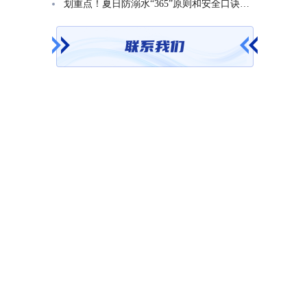
划重点！夏日防溺水“365”原则和安全口诀一起学