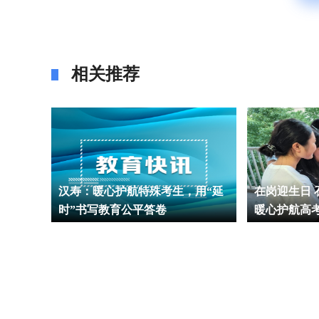
相关推荐
一高校
汉寿：暖心护航特殊考生，用“延
在岗迎生日
话
时”书写教育公平答卷
暖心护航高