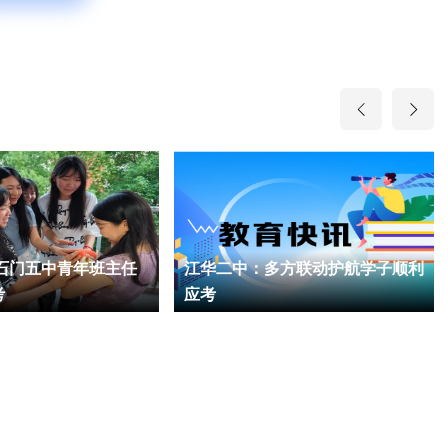
 石门五中青年班主任
江华二中：多方联动护航学子顺利
考
应考