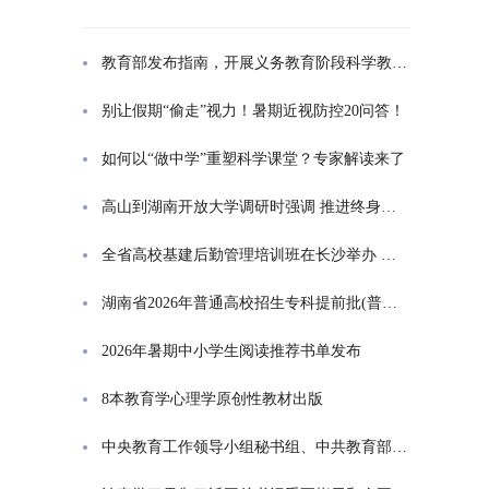
教育部发布指南，开展义务教育阶段科学教育“做中学”领航行动
别让假期“偷走”视力！暑期近视防控20问答！
如何以“做中学”重塑科学课堂？专家解读来了
高山到湖南开放大学调研时强调 推进终身教育发展 在服务学习型社会建设中走好转型升级发展之路
全省高校基建后勤管理培训班在长沙举办 高山出席开班式并讲话
湖南省2026年普通高校招生专科提前批(普通类定向培养军士)征集志愿投档分数线
2026年暑期中小学生阅读推荐书单发布
8本教育学心理学原创性教材出版
中央教育工作领导小组秘书组、中共教育部党组印发通知，部署学习贯彻习近平总书记对基础教育工作重要指示精神