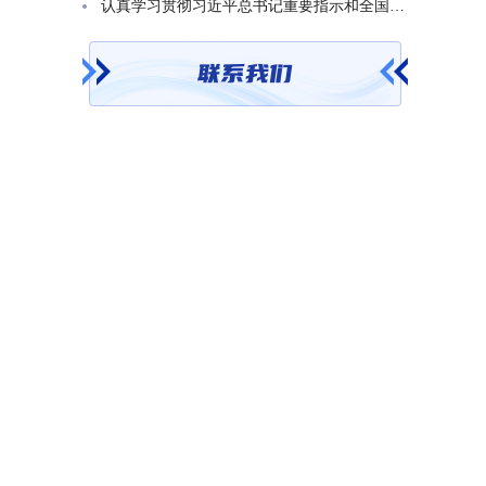
认真学习贯彻习近平总书记重要指示和全国基础教育工作会议精神 不断开创基础教育高质量发展新局面省教育厅召开党组（扩大）会