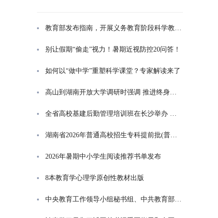
教育部发布指南，开展义务教育阶段科学教育“做中学”领航行动
别让假期“偷走”视力！暑期近视防控20问答！
如何以“做中学”重塑科学课堂？专家解读来了
高山到湖南开放大学调研时强调 推进终身教育发展 在服务学习型社会建设中走好转型升级发展之路
全省高校基建后勤管理培训班在长沙举办 高山出席开班式并讲话
湖南省2026年普通高校招生专科提前批(普通类定向培养军士)征集志愿投档分数线
2026年暑期中小学生阅读推荐书单发布
8本教育学心理学原创性教材出版
中央教育工作领导小组秘书组、中共教育部党组印发通知，部署学习贯彻习近平总书记对基础教育工作重要指示精神