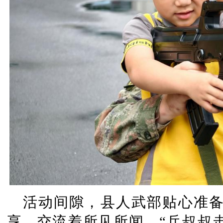
活动间隙，县人武部贴心准
享，交流着所见所闻。“兵叔叔