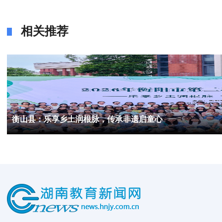
相关推荐
衡山县：乐享乡土润根脉，传承非遗启童心