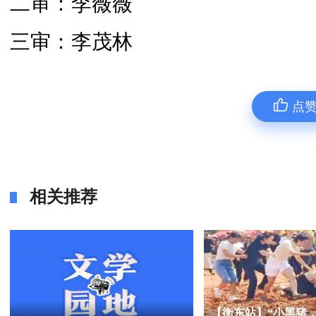
二审：李薇薇
三审：李茂林
点
相关推荐
【衡东站】“小黑猪