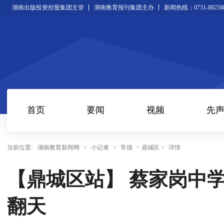
湖南出版投资控股集团主管
湖南教育报刊集团主办
新闻热线：0731-88258
首页
要闻
视频
先
当前位置:
湖南教育新闻网
>
小记者
>
常德
> 鼎城区 >
详情
【鼎城区站】 蔡家岗中
翻天