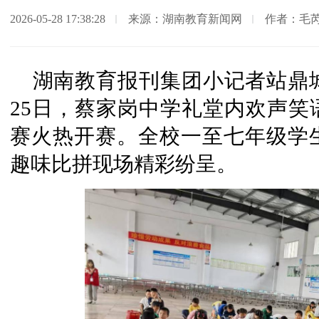
2026-05-28 17:38:28
来源：湖南教育新闻网
作者：毛
湖南教育报刊集团小记者站鼎城
25日，蔡家岗中学礼堂内欢声笑
赛火热开赛。全校一至七年级学
趣味比拼现场精彩纷呈。