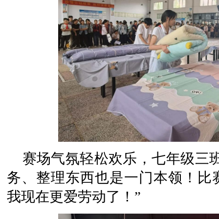
赛场气氛轻松欢乐，七年级三
务、整理东西也是一门本领！比
我现在更爱劳动了！”