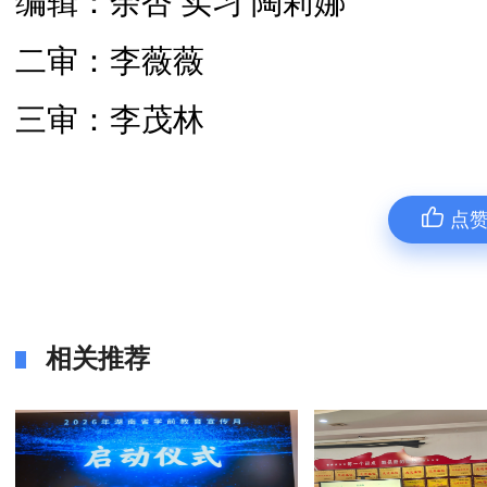
编辑：余杏 实习 陶莉娜
二审：李薇薇
三审：李茂林
点
相关推荐