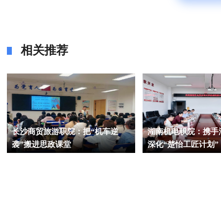
相关推荐
长沙商贸旅游职院：把“机车逆
湖南机电职院：携手
袭”搬进思政课堂
深化“楚怡工匠计划”