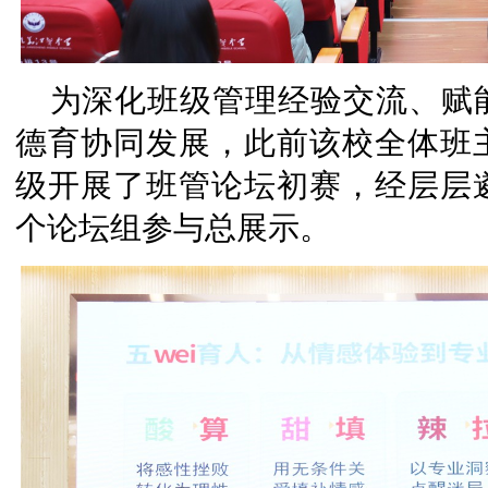
为深化班级管理经验交流、赋
德育协同发展，此前该校全体班主
级开展了班管论坛初赛，经层层
个论坛组参与总展示。