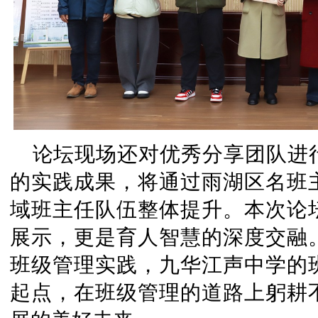
论坛现场还对优秀分享团队进
的实践成果，将通过雨湖区名班
域班主任队伍整体提升。本次论
展示，更是育人智慧的深度交融
班级管理实践，九华江声中学的
起点，在班级管理的道路上躬耕