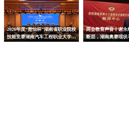
2026年度“楚怡杯”湖南省职业院校
两会教育声音丨谢永
技能竞赛湖南汽车工程职业大学赛
断层，湖南奥赛现状
点开幕
势已不相适应