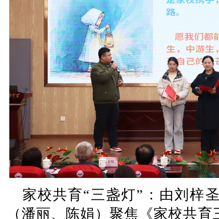
家校共育“三盏灯”：由刘梓
（潘丽、陈娟）聚焦《家校共育