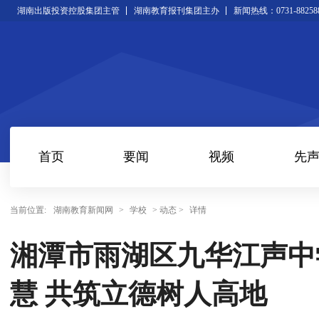
湖南出版投资控股集团主管
湖南教育报刊集团主办
新闻热线：0731-88258
首页
要闻
视频
先
当前位置:
湖南教育新闻网
>
学校
> 动态 >
详情
湘潭市雨湖区九华江声中
慧 共筑立德树人高地