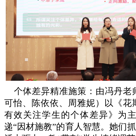
个体差异精准施策：由冯丹老
可怡、陈依依、周雅妮）以《花
有效关注学生的个体差异》为
递“因材施教”的育人智慧。她们抓