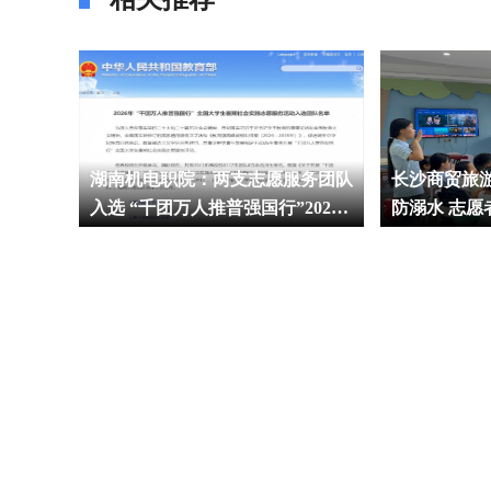
湖南机电职院：两支志愿服务团队
长沙商贸旅
入选 “千团万人推普强国行”2026
防溺水 志
年全国大学生暑期社会实践志愿服
样安全课
务活动团队