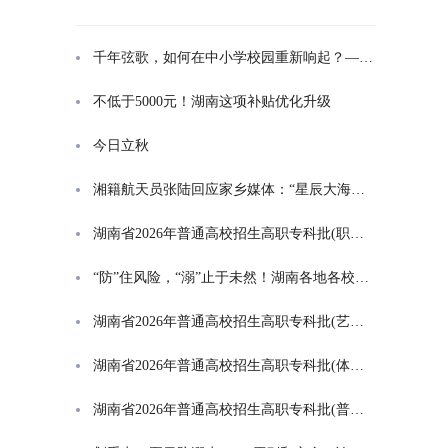
千年弦歌，如何在中小学校园重新响起？——湖南首届中小学书院制建设研讨会观察
不低于5000元！湖南这项补贴优化升级
今日立秋
湘籍航天员张陆回应家乡媒体：“星辰大海是一群人的长征”
湖南省2026年普通高校招生高职专科批(职高对口类)第一次投档分数线
“防”住风险，“溺”止于未然！湖南各地各校打响防溺水“保卫战”
湖南省2026年普通高校招生高职专科批(艺术类)第一次投档分数线
湖南省2026年普通高校招生高职专科批(体育类)第一次投档分数线
湖南省2026年普通高校招生高职专科批(普通类)第一次投档分数线