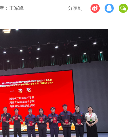
者：王军峰
分享到：