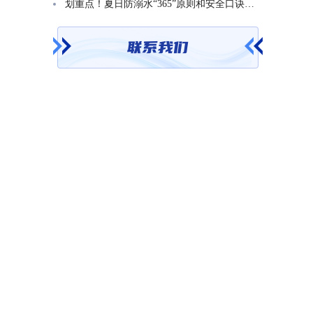
划重点！夏日防溺水“365”原则和安全口诀一起学