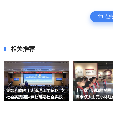
点
相关推荐
集结号吹响！湘潭理工学院134支
上一堂“会说话”的
社会实践团队奔赴暑期社会实践现
洪市镇太山完小将红
场
文课堂