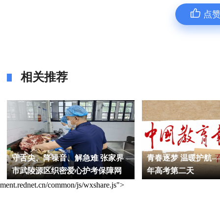
点
相关推荐
守舌尖、降噪音、解急难 张家界
青春逐梦 温暖护航——
市武陵源区织密爱心护考保障网
年高考第二天
ment.rednet.cn/common/js/wxshare.js">