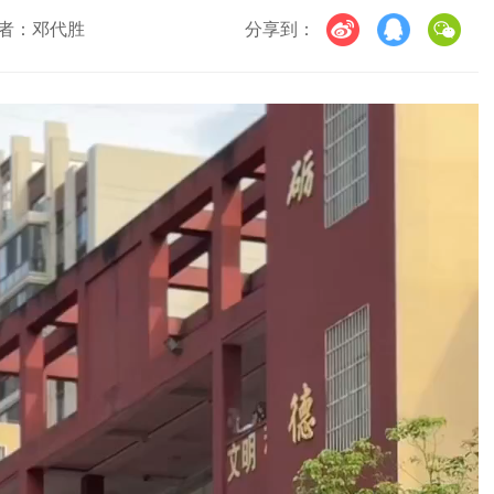
者：邓代胜
分享到：