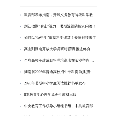
教育部发布指南，开展义务教育阶段科学教育“做中学”领航行动
别让假期“偷走”视力！暑期近视防控20问答！
如何以“做中学”重塑科学课堂？专家解读来了
高山到湖南开放大学调研时强调 推进终身教育发展 在服务学习型社会建设中走好转型升级发展之路
全省高校基建后勤管理培训班在长沙举办 高山出席开班式并讲话
湖南省2026年普通高校招生专科提前批(普通类定向培养军士)征集志愿投档分数线
2026年暑期中小学生阅读推荐书单发布
8本教育学心理学原创性教材出版
中央教育工作领导小组秘书组、中共教育部党组印发通知，部署学习贯彻习近平总书记对基础教育工作重要指示精神