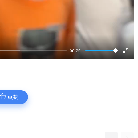
00:20
Enter
fulls
点赞