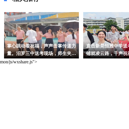
掌心跳动着祝福，声声击掌传递力
直击新晃恒雅中学送
量。汨罗三中送考现场，师生夹道
铺就凌云路，千声祝
相送。最动人的一幕：一位同学背
mon/js/wxshare.js">
着脚受伤的伙伴，稳稳奔向老师，
三人击掌，同心同行。这份情谊，
比分数更珍贵；这份团结，已是高
考最美的答案。