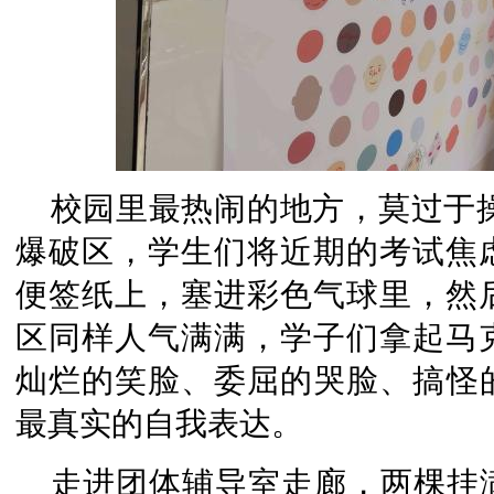
校园里最热闹的地方，莫过于操
爆破区，学生们将近期的考试焦
便签纸上，塞进彩色气球里，然
区同样人气满满，学子们拿起马
灿烂的笑脸、委屈的哭脸、搞怪
最真实的自我表达。
走进团体辅导室走廊，两棵挂