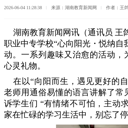
2026-06-04 11:28:38
来源：湖南教育新闻网
作者：王鸽
湖南教育新闻网讯（通讯员 王鸽
职业中专学校“心向阳光・悦纳自
动。一系列趣味又治愈的活动，
心灵礼物。
在以“向阳而生，遇见更好的
老师用通俗易懂的语言讲解了常
诉学生们 “有情绪不可怕，主动
家在忙碌的学习生活中，别忘了