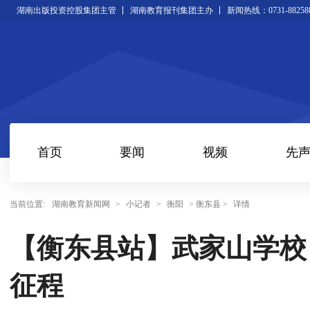
湖南出版投资控股集团主管
湖南教育报刊集团主办
新闻热线：0731-88258
首页
要闻
视频
先
当前位置:
湖南教育新闻网
>
小记者
>
衡阳
> 衡东县 >
详情
【衡东县站】武家山学校
征程