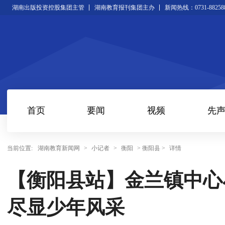
湖南出版投资控股集团主管
湖南教育报刊集团主办
新闻热线：0731-88258
首页
要闻
视频
先
当前位置:
湖南教育新闻网
>
小记者
>
衡阳
> 衡阳县 >
详情
【衡阳县站】金兰镇中心
尽显少年风采