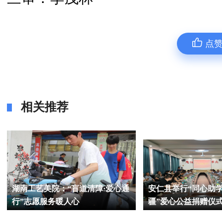
点
相关推荐
湖南工艺美院：“盲道清障·爱心通
安仁县举行“同心助学
行”志愿服务暖人心
疆”爱心公益捐赠仪