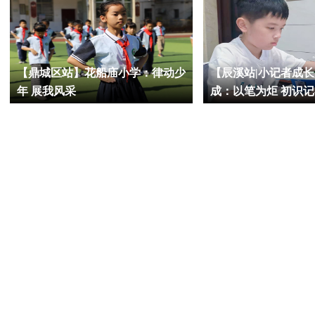
【鼎城区站】花船庙小学：律动少
【辰溪站|小记者成
年 展我风采
成：以笔为炬 初识