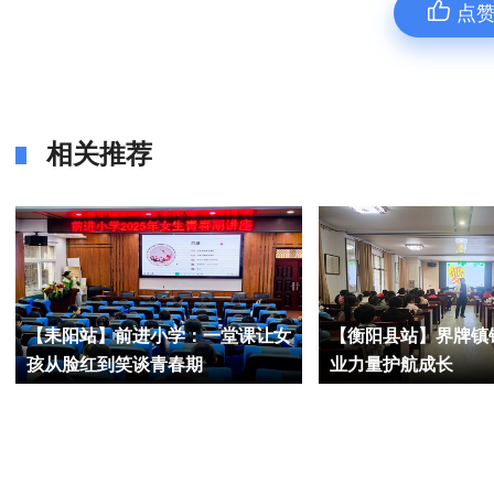
点
相关推荐
【耒阳站】前进小学：一堂课让女
【衡阳县站】界牌镇
孩从脸红到笑谈青春期
业力量护航成长