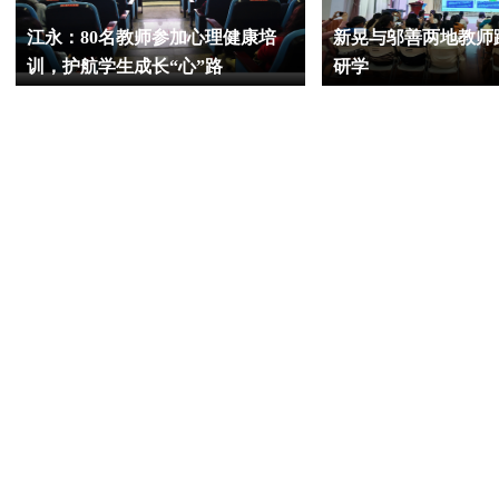
江永：80名教师参加心理健康培
新晃与邬善两地教师
训，护航学生成长“心”路
研学