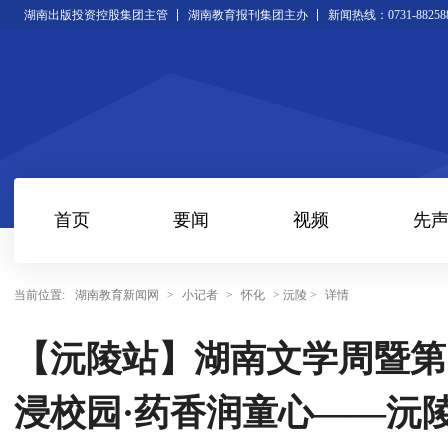
湖南出版投资控股集团主管
湖南教育报刊集团主办
新闻热线：0731-88258
首页
要闻
视频
先
当前位置:
湖南教育新闻网
>
小记者
>
怀化
> 沅陵 >
详情
【沅陵站】湖南文学周暨第
浸校园·药香润童心——沅