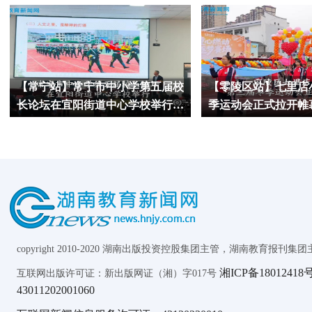
【常宁站】常宁市中小学第五届校
【零陵区站】七里店
长论坛在宜阳街道中心学校举行
季运动会正式拉开帷
（小记者 冯怡茜 指导教师 李晓琼
黄奕然 指导教师 邹
曹桂荣）
copyright 2010-2020 湖南出版投资控股集团主管，湖南教育报刊集团主办 AL
湘ICP备18012418号
互联网出版许可证：新出版网证（湘）字017号
43011202001060