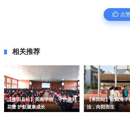
点
相关推荐
【衡阳县站】英南学校：守护美好
【耒阳站】欧阳海学
花蕾 护航健康成长
法，向阳而生