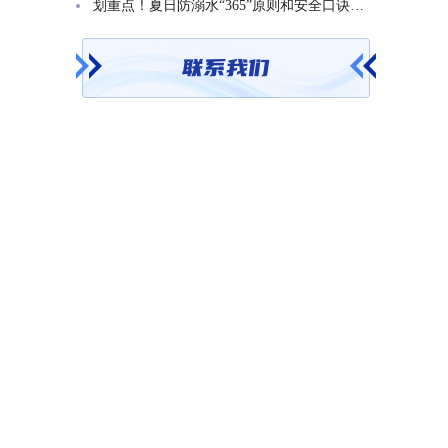
划重点！夏日防溺水“365”原则和安全口诀一起学