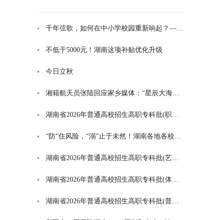
千年弦歌，如何在中小学校园重新响起？——湖南首届中小学书院制建设研讨会观察
不低于5000元！湖南这项补贴优化升级
今日立秋
湘籍航天员张陆回应家乡媒体：“星辰大海是一群人的长征”
湖南省2026年普通高校招生高职专科批(职高对口类)第一次投档分数线
“防”住风险，“溺”止于未然！湖南各地各校打响防溺水“保卫战”
湖南省2026年普通高校招生高职专科批(艺术类)第一次投档分数线
湖南省2026年普通高校招生高职专科批(体育类)第一次投档分数线
湖南省2026年普通高校招生高职专科批(普通类)第一次投档分数线