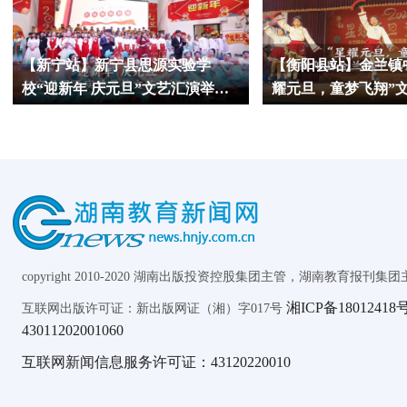
【新宁站】新宁县思源实验学
【衡阳县站】金兰镇
校“迎新年 庆元旦”文艺汇演举行
耀元旦，童梦飞翔”
（小记者 许伟宸 指导教师 邓慧 殷
记者 宁陈伟 黄望舒 
芳）
邓玮萍）
copyright 2010-2020 湖南出版投资控股集团主管，湖南教育报刊集团主办 AL
湘ICP备18012418号
互联网出版许可证：新出版网证（湘）字017号
43011202001060
互联网新闻信息服务许可证：43120220010