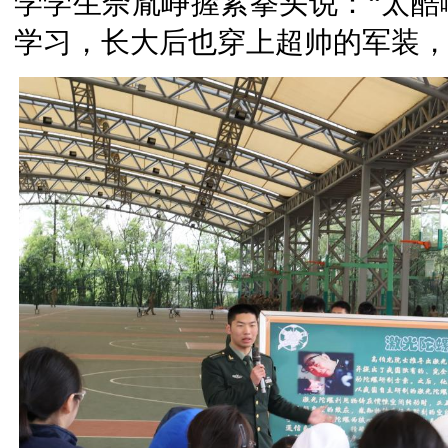
学学生佘胤峥握紧拳头说：“太酷
学习，长大后也穿上超帅的军装，