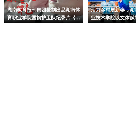
湖南教育报刊集团摄制出品湖南体
活力乡村展新姿，湖
育职业学院国旗护卫队纪录片《向
业技术学院以文体赋
国旗，敬礼!》