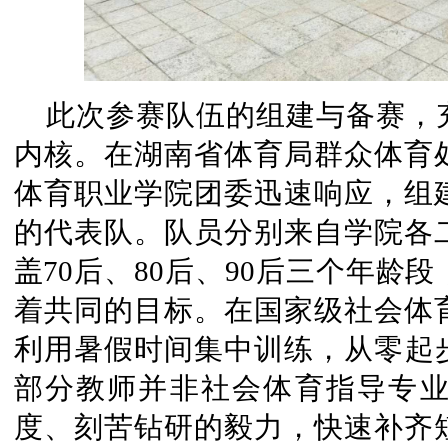
此次参赛队伍的组建与备赛，
内核。在湖南省体育局群众体育
体育职业学院团委迅速响应，组建
的代表队。队员分别来自学院各
盖70后、80后、90后三个年龄
着共同的目标。在国家级社会体
利用暑假时间集中训练，从零起
部分教师并非社会体育指导专
度、刻苦钻研的毅力，快速补齐