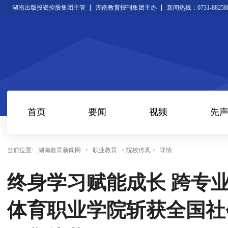
湖南出版投资控股集团主管
湖南教育报刊集团主办
新闻热线：0731-88258
首页
要闻
视频
先
当前位置:
湖南教育新闻网
>
职业教育
> 院校传真 >
详情
终身学习赋能成长 跨专
体育职业学院斩获全国社