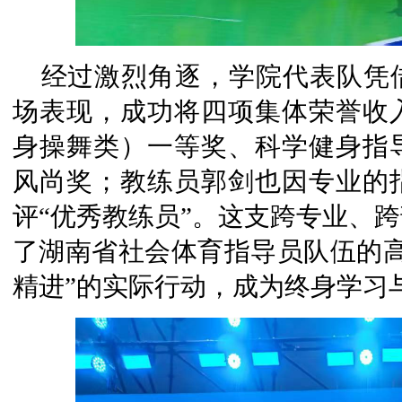
经过激烈角逐，学院代表队凭
场表现，成功将四项集体荣誉收
身操舞类）一等奖、科学健身指
风尚奖；教练员郭剑也因专业的
评“优秀教练员”。这支跨专业、
了湖南省社会体育指导员队伍的高
精进”的实际行动，成为终身学习