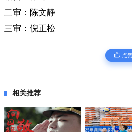
二审：陈文静
三审：倪正松
点
相关推荐