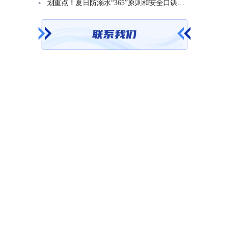
划重点！夏日防溺水“365”原则和安全口诀一起学