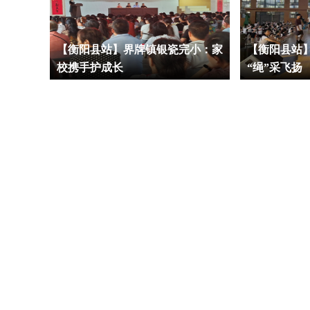
：铭记
【衡阳县站】界牌镇银瓷完小：家
【衡阳县站
校携手护成长
“绳”采飞扬