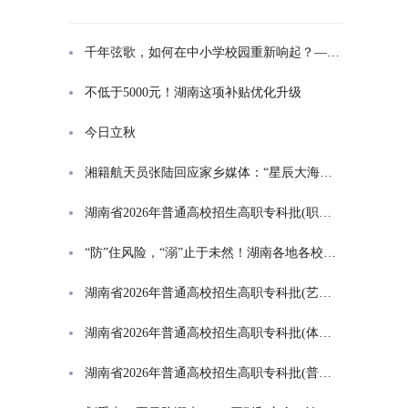
千年弦歌，如何在中小学校园重新响起？——湖南首届中小学书院制建设研讨会观察
不低于5000元！湖南这项补贴优化升级
今日立秋
湘籍航天员张陆回应家乡媒体：“星辰大海是一群人的长征”
湖南省2026年普通高校招生高职专科批(职高对口类)第一次投档分数线
“防”住风险，“溺”止于未然！湖南各地各校打响防溺水“保卫战”
湖南省2026年普通高校招生高职专科批(艺术类)第一次投档分数线
湖南省2026年普通高校招生高职专科批(体育类)第一次投档分数线
湖南省2026年普通高校招生高职专科批(普通类)第一次投档分数线