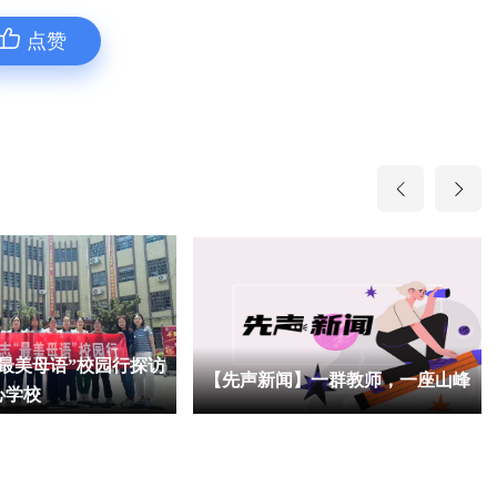
点赞
最美母语”校园行探访
【先声新闻】一群教师，一座山峰
心学校