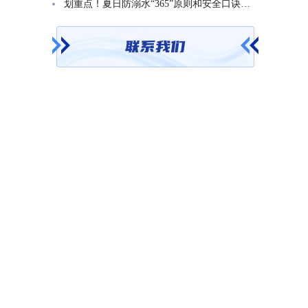
划重点！夏日防溺水“365”原则和安全口诀一起学