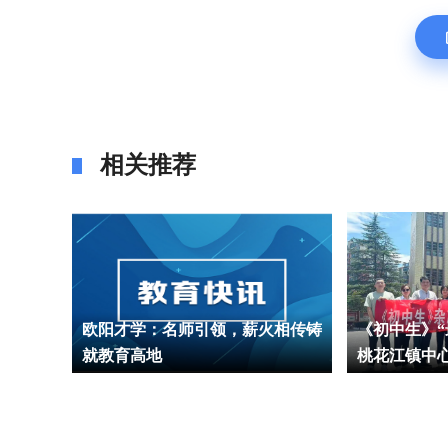
相关推荐
部与长
欧阳才学：名师引领，薪火相传铸
《初中生》“
合开
就教育高地
桃花江镇中