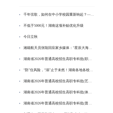
千年弦歌，如何在中小学校园重新响起？——湖南首届中小学书院制建设研讨会观察
不低于5000元！湖南这项补贴优化升级
今日立秋
湘籍航天员张陆回应家乡媒体：“星辰大海是一群人的长征”
湖南省2026年普通高校招生高职专科批(职高对口类)第一次投档分数线
“防”住风险，“溺”止于未然！湖南各地各校打响防溺水“保卫战”
湖南省2026年普通高校招生高职专科批(艺术类)第一次投档分数线
湖南省2026年普通高校招生高职专科批(体育类)第一次投档分数线
湖南省2026年普通高校招生高职专科批(普通类)第一次投档分数线