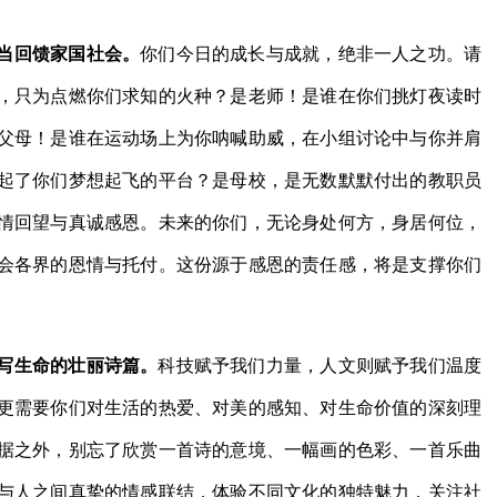
当回馈家国社会。
你们今日的成长与成就，绝非一人之功。请
，只为点燃你们求知的火种？是老师！是谁在你们挑灯夜读时
父母！是谁在运动场上为你呐喊助威，在小组讨论中与你并肩
起了你们梦想起飞的平台？是母校，是无数默默付出的教职员
情回望与真诚感恩。未来的你们，无论身处何方，身居何位，
会各界的恩情与托付。这份源于感恩的责任感，将是支撑你们
写生命的壮丽诗篇。
科技赋予我们力量，人文则赋予我们温度
更需要你们对生活的热爱、对美的感知、对生命价值的深刻理
据之外，别忘了欣赏一首诗的意境、一幅画的色彩、一首乐曲
与人之间真挚的情感联结，体验不同文化的独特魅力，关注社