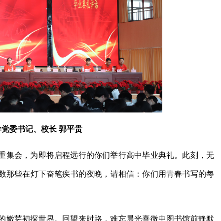
党委书记、校长 郭平贵
重集会，为即将启程远行的你们举行高中毕业典礼。此刻，无
数那些在灯下奋笔疾书的夜晚，请相信：你们用青春书写的每
。
的嫩芽初探世界。回望来时路，难忘晨光熹微中图书馆前静默