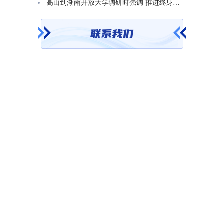
高山到湖南开放大学调研时强调 推进终身教育发展 在服务学习型社会建设中走好转型升级发展之路