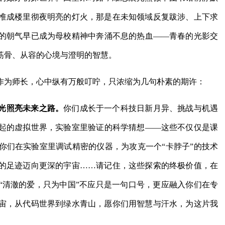
惟成楼里彻夜明亮的灯火，那是在未知领域反复跋涉、上下求
的朝气早已成为母校精神中奔涌不息的热血——青春的光影交
筋骨、从容的心境与澄明的智慧。
作为师长，心中纵有万般叮咛，只浓缩为几句朴素的期许：
光照亮未来之路。
你们成长于一个科技日新月异、挑战与机遇
起的虚拟世界，实验室里验证的科学猜想——这些不仅仅是课
你们在实验室里调试精密的仪器，为攻克一个“卡脖子”的技术
的足迹迈向更深的宇宙……请记住，这些探索的终极价值，在
“清澈的爱，只为中国”不应只是一句口号，更应融入你们在专
宙，从代码世界到绿水青山，愿你们用智慧与汗水，为这片我