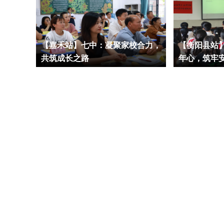
【嘉禾站】七中：凝聚家校合力，
【衡阳县站】
共筑成长之路
年心，筑牢