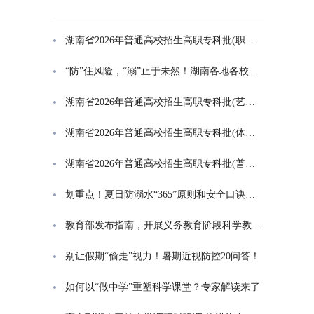
湖南省2026年普通高校招生高职专科批(职高对口类)第一次投档分数线
“防”住风险，“溺”止于未然！湖南各地各校打响防溺水“保卫战”
湖南省2026年普通高校招生高职专科批(艺术类)第一次投档分数线
湖南省2026年普通高校招生高职专科批(体育类)第一次投档分数线
湖南省2026年普通高校招生高职专科批(普通类)第一次投档分数线
划重点！夏日防溺水“365”原则和安全口诀一起学
教育部发布指南，开展义务教育阶段科学教育“做中学”领航行动
别让假期“偷走”视力！暑期近视防控20问答！
如何以“做中学”重塑科学课堂？专家解读来了