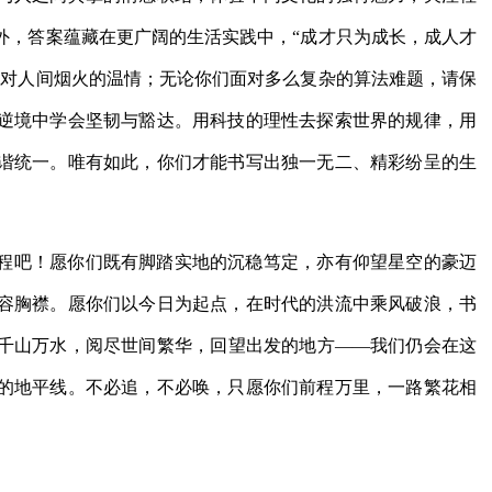
外，答案蕴藏在更广阔的生活实践中，“成才只为成长，成人才
持对人间烟火的温情；无论你们面对多么复杂的算法难题，请保
逆境中学会坚韧与豁达。用科技的理性去探索世界的规律，用
谐统一。唯有如此，你们才能书写出独一无二、精彩纷呈的生
程吧！愿你们既有脚踏实地的沉稳笃定，亦有仰望星空的豪迈
容胸襟。愿你们以今日为起点，在时代的洪流中乘风破浪，书
千山万水，阅尽世间繁华，回望出发的地方——我们仍会在这
的地平线。不必追，不必唤，只愿你们前程万里，一路繁花相