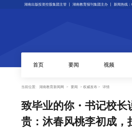
湖南出版投资控股集团主管
湖南教育报刊集团主办
新闻热线：073
首页
要闻
视频
当前位置:
湖南教育新闻网
>
要闻
> 权威发布 >
详情
致毕业的你・书记校长说
贵：沐春风桃李初成，