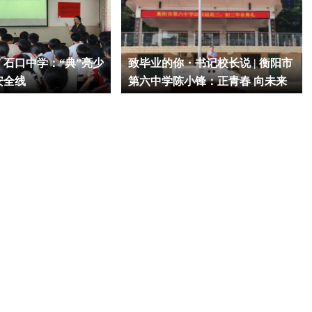
石口中学：“典”亮少
致毕业的你・书记校长说 | 衡阳市
安全线
第六中学陈小锋：正青春 向未来