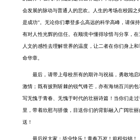
会发展的脉动与普通人的悲欢。人生的考场在校园之
是成功”。无论你们攀登多么高远的科学高峰，请保
有对人性光辉的信任。在顺境中懂得珍惜与分享，在
人文的感性去理解世界的温度，让二者在你们身上和
命华章。
最后，请带上母校所有的期许与祝福，勇敢地启
激情；既有披荆斩棘的锐气锋芒，亦有海纳百川的包
写无愧于青春、无愧于时代的壮丽诗篇！当你们走过
里，带着欣慰与骄傲，目送你们的背影融入广阔壮丽
送！
最后祝大家：毕业快乐！青春万岁！前程似锦！