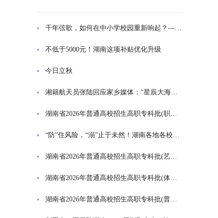
千年弦歌，如何在中小学校园重新响起？——湖南首届中小学书院制建设研讨会观察
不低于5000元！湖南这项补贴优化升级
今日立秋
湘籍航天员张陆回应家乡媒体：“星辰大海是一群人的长征”
湖南省2026年普通高校招生高职专科批(职高对口类)第一次投档分数线
“防”住风险，“溺”止于未然！湖南各地各校打响防溺水“保卫战”
湖南省2026年普通高校招生高职专科批(艺术类)第一次投档分数线
湖南省2026年普通高校招生高职专科批(体育类)第一次投档分数线
湖南省2026年普通高校招生高职专科批(普通类)第一次投档分数线