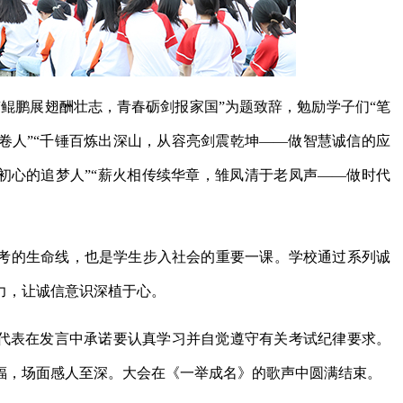
鲲鹏展翅酬壮志，青春砺剑报家国”为题致辞，勉励学子们“笔
卷人”“千锤百炼出深山，从容亮剑震乾坤——做智慧诚信的应
初心的追梦人”“薪火相传续华章，雏凤清于老凤声——做时代
考的生命线，也是学生步入社会的重要一课。学校通过系列诚
力，让诚信意识深植于心。
生代表在发言中承诺要认真学习并自觉遵守有关考试纪律要求。
福，场面感人至深。大会在《一举成名》的歌声中圆满结束。