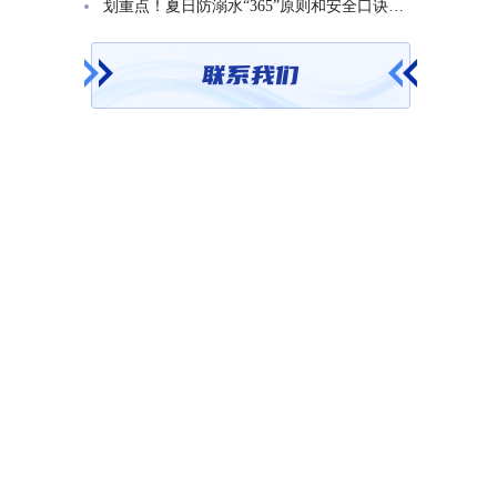
划重点！夏日防溺水“365”原则和安全口诀一起学