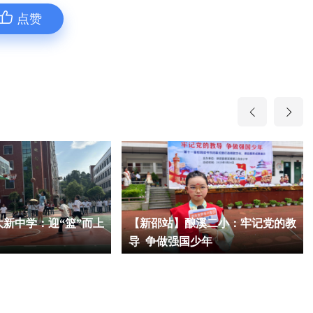
点赞
新中学：迎“篮”而上
【新邵站】酿溪二小：牢记党的教
导 争做强国少年