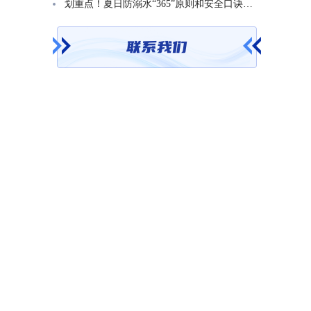
划重点！夏日防溺水“365”原则和安全口诀一起学