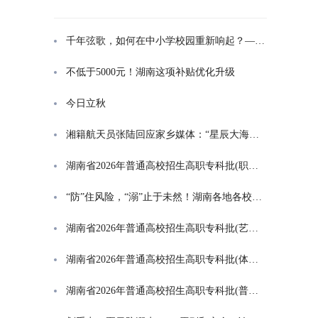
千年弦歌，如何在中小学校园重新响起？——湖南首届中小学书院制建设研讨会观察
不低于5000元！湖南这项补贴优化升级
今日立秋
湘籍航天员张陆回应家乡媒体：“星辰大海是一群人的长征”
湖南省2026年普通高校招生高职专科批(职高对口类)第一次投档分数线
“防”住风险，“溺”止于未然！湖南各地各校打响防溺水“保卫战”
湖南省2026年普通高校招生高职专科批(艺术类)第一次投档分数线
湖南省2026年普通高校招生高职专科批(体育类)第一次投档分数线
湖南省2026年普通高校招生高职专科批(普通类)第一次投档分数线