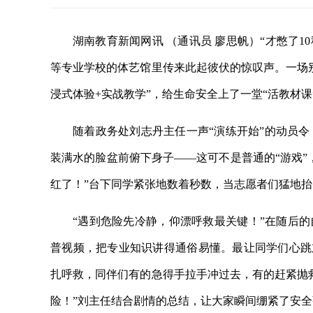
湖南教育新闻网讯 （通讯员 廖思帆）“才憋了1
等专业学校的体艺馆里传来此起彼伏的惊叹声。一场
浸式体验+实战教学”，给生命安全上了一堂“活教材课
随着政务处刘志丹主任一声“演练开始”的动员
装满水的脸盆前俯下身子——这可不是普通的“游戏”
红了！”台下同学紧张地数着秒数，当志愿者们猛地抬
“遇到危险先冷静，仰漂呼救最关键！”在随后的
普视频，把专业知识讲得通俗易懂。最让同学们心跳加
扎呼救，同伴们有的急得手拉手冲过去，有的赶紧抛
险！”刘主任结合剧情的总结，让大家瞬间绷紧了安全