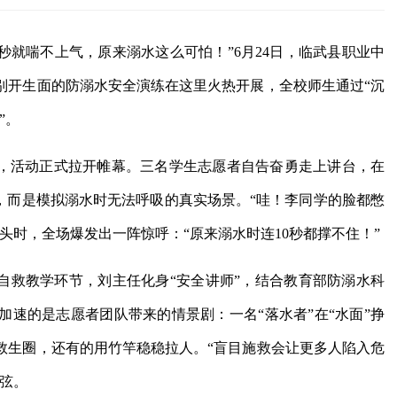
0秒就喘不上气，原来溺水这么可怕！”6月24日，临武县职业中
别开生面的防溺水安全演练在这里火热开展，全校师生通过“沉
”。
令，活动正式拉开帷幕。三名学生志愿者自告奋勇走上讲台，在
，而是模拟溺水时无法呼吸的真实场景。“哇！李同学的脸都憋
头时，全场爆发出一阵惊呼：“原来溺水时连10秒都撑不住！”
自救教学环节，刘主任化身“安全讲师”，结合教育部防溺水科
速的是志愿者团队带来的情景剧：一名“落水者”在“水面”挣
救生圈，还有的用竹竿稳稳拉人。“盲目施救会让更多人陷入危
弦。