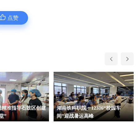
点赞
局精准指导石鼓区创建
湖南铁科职院：12306“校园车
堂”
间”迎战暑运高峰