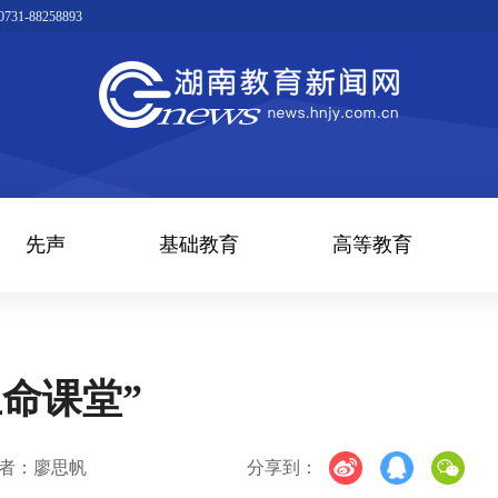
1-88258893
先声
基础教育
高等教育
命课堂”
者：廖思帆
分享到：