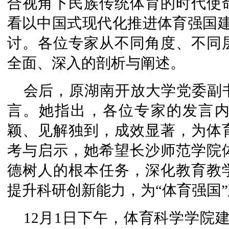
合视角下民族传统体育的时代使
看以中国式现代化推进体育强国建
讨。各位专家从不同角度、不同
全面、深入的剖析与阐述。
会后，原湖南开放大学党委副
言。她指出，各位专家的发言
颖、见解独到，成效显著，为体
考与启示，她希望长沙师范学院
德树人的根本任务，深化教育教
提升科研创新能力，为“体育强国
12月1日下午，体育科学学院建