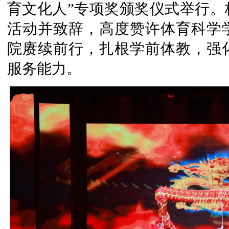
育文化人”专项奖颁奖仪式举行。
活动并致辞，高度赞许体育科学
院赓续前行，扎根学前体教，强
服务能力。