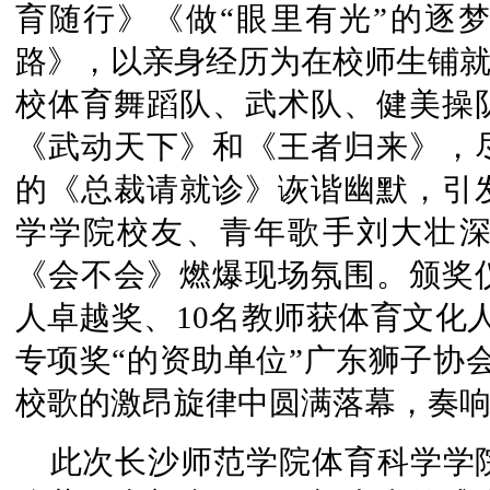
育随行》《做“眼里有光”的逐
路》，以亲身经历为在校师生铺就
校体育舞蹈队、武术队、健美操
《武动天下》和《王者归来》，
的《总裁请就诊》诙谐幽默，引
学学院校友、青年歌手刘大壮
《会不会》燃爆现场氛围。颁奖仪
人卓越奖、10名教师获体育文化
专项奖“的资助单位”广东狮子协
校歌的激昂旋律中圆满落幕，奏
此次长沙师范学院体育科学学