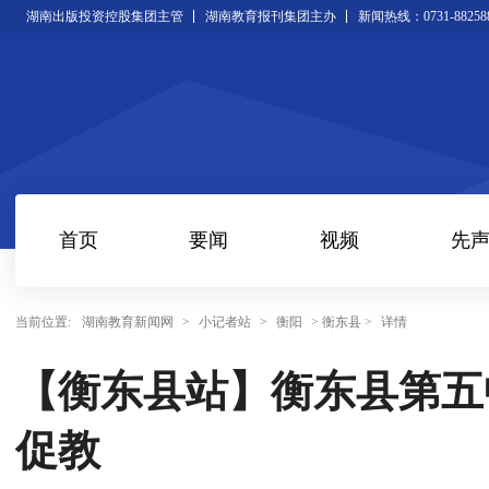
湖南出版投资控股集团主管
湖南教育报刊集团主办
新闻热线：0731-88258
首页
要闻
视频
先
当前位置:
湖南教育新闻网
>
小记者站
>
衡阳
> 衡东县 >
详情
【衡东县站】衡东县第五
促教