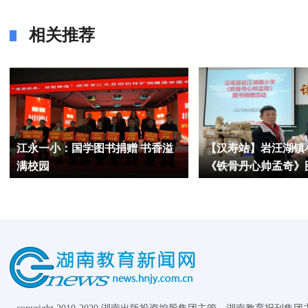
相关推荐
江永一小：国学图书捐赠 书香溢
【汉寿站】岩汪湖镇
满校园
《铁骨丹心帅孟奇》