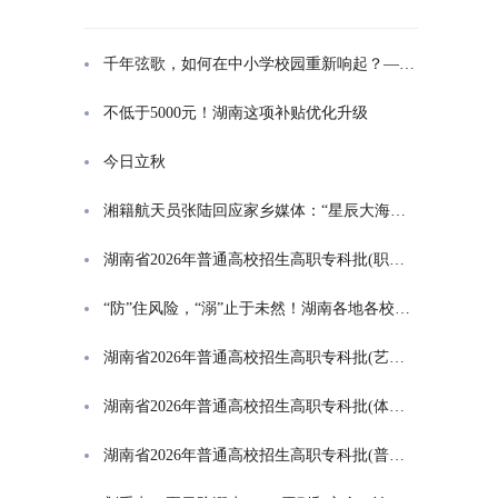
千年弦歌，如何在中小学校园重新响起？——湖南首届中小学书院制建设研讨会观察
不低于5000元！湖南这项补贴优化升级
今日立秋
湘籍航天员张陆回应家乡媒体：“星辰大海是一群人的长征”
湖南省2026年普通高校招生高职专科批(职高对口类)第一次投档分数线
“防”住风险，“溺”止于未然！湖南各地各校打响防溺水“保卫战”
湖南省2026年普通高校招生高职专科批(艺术类)第一次投档分数线
湖南省2026年普通高校招生高职专科批(体育类)第一次投档分数线
湖南省2026年普通高校招生高职专科批(普通类)第一次投档分数线