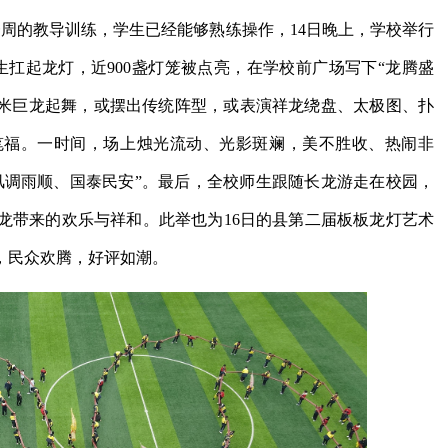
周的教导训练，学生已经能够熟练操作，14日晚上，学校举行
生扛起龙灯，近900盏灯笼被点亮，在学校前广场写下“龙腾盛
多米巨龙起舞，或摆出传统阵型，或表演祥龙绕盘、太极图、扑
笔福。一时间，场上烛光流动、光影斑斓，美不胜收、热闹非
风调雨顺、国泰民安”。最后，全校师生跟随长龙游走在校园，
龙带来的欢乐与祥和。此举也为16日的县第二届板板龙灯艺术
，民众欢腾，好评如潮。