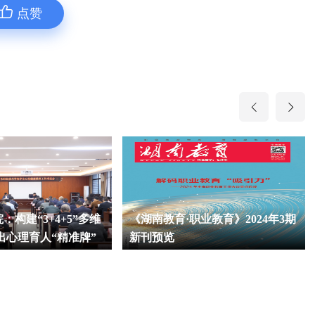
点赞
构建“3+4+5”多维
《湖南教育·职业教育》2024年3期
出心理育人“精准牌”
新刊预览