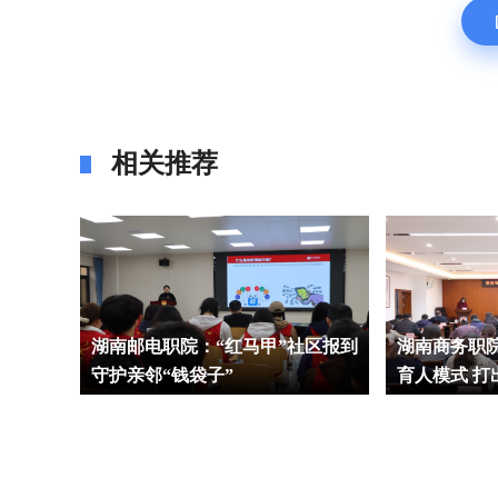
相关推荐
务能力学
湖南邮电职院：“红马甲”社区报到
湖南商务职院：
守护亲邻“钱袋子”
育人模式 打