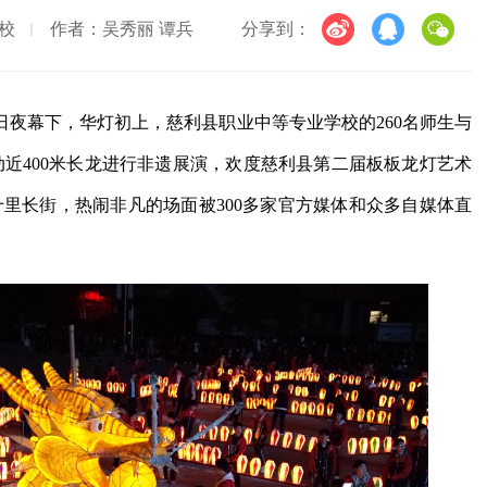
校
作者：吴秀丽 谭兵
分享到：
6日夜幕下，华灯初上，慈利县职业中等专业学校的260名师生与
动近400米长龙进行非遗展演，欢度慈利县第二届板板龙灯艺术
十里长街，热闹非凡的场面被300多家官方媒体和众多自媒体直