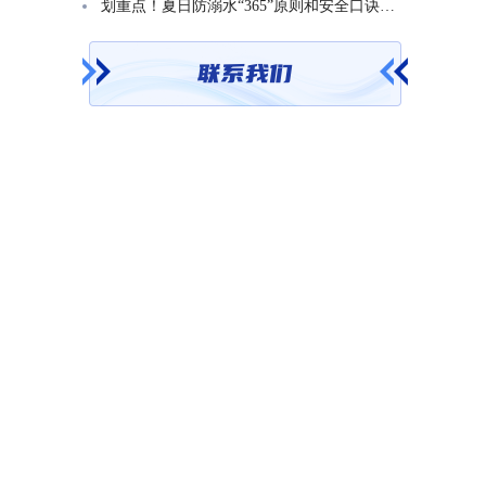
划重点！夏日防溺水“365”原则和安全口诀一起学