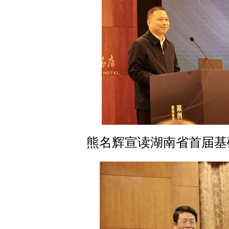
熊名辉宣读湖南省首届基